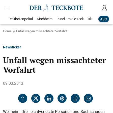
Teckbotenpokal
Kirchheim
Rund um die Teck
Blaulicht
Loka
ABO
Home
Unfall wegen missachteter Vorfahrt
Newsticker
Unfall wegen missachteter
Vorfahrt
09.03.2013
Weilheim. Drei leichtverletzte Personen und Sachschaden