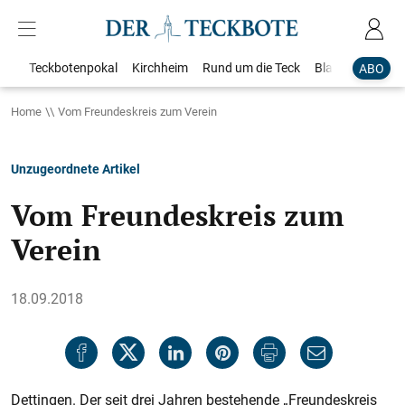
Teckbotenpokal
Kirchheim
Rund um die Teck
Blaulicht
Loka
ABO
Home
Vom Freundeskreis zum Verein
Unzugeordnete Artikel
Vom Freundeskreis zum
Verein
18.09.2018
Dettingen. Der seit drei Jahren bestehende „Freundeskreis