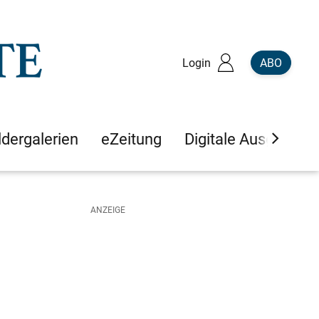
Login
ABO
ldergalerien
eZeitung
Digitale Ausgaben