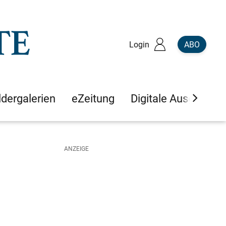
Login
ABO
ldergalerien
eZeitung
Digitale Ausgaben