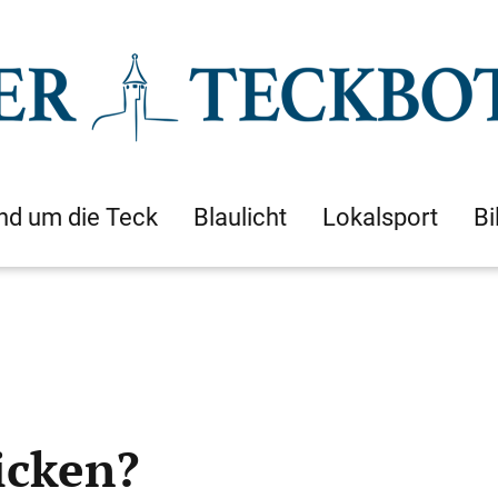
nd um die Teck
Blaulicht
Lokalsport
Bi
icken?