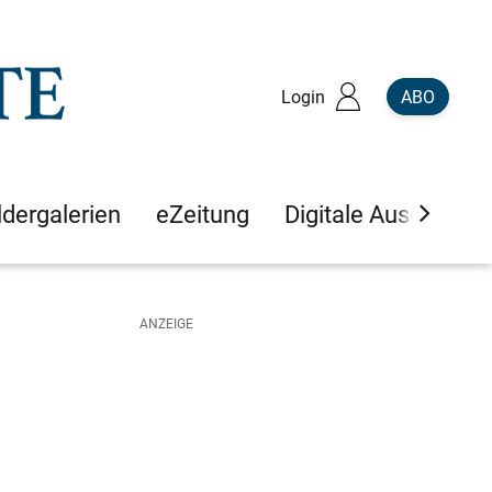
Login
ABO
ldergalerien
eZeitung
Digitale Ausgaben