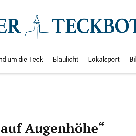
nd um die Teck
Blaulicht
Lokalsport
Bi
„auf Augenhöhe“