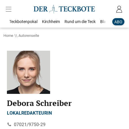
Teckbotenpokal
Kirchheim
Rund um die Teck
Blaulicht
Loka
ABO
Home
Autorenseite
Debora Schreiber
LOKALREDAKTEURIN
07021/9750-29