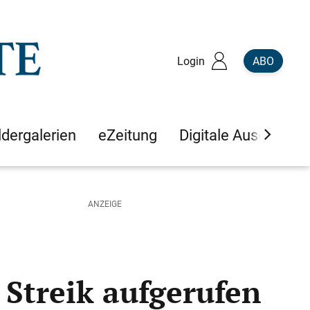
Login
ABO
ldergalerien
eZeitung
Digitale Ausgaben
Streik aufgerufen