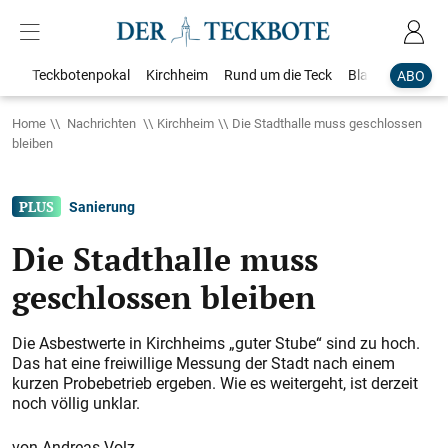
Teckbotenpokal
Kirchheim
Rund um die Teck
Blaulicht
Loka
ABO
Home
Nachrichten
Kirchheim
Die Stadthalle muss geschlossen
bleiben
Sanierung
Die Stadthalle muss
geschlossen bleiben
Die Asbestwerte in Kirchheims „guter Stube“ sind zu hoch.
Das hat eine freiwillige Messung der Stadt nach einem
kurzen Probebetrieb ergeben. Wie es weitergeht, ist derzeit
noch völlig unklar.
Andreas Volz