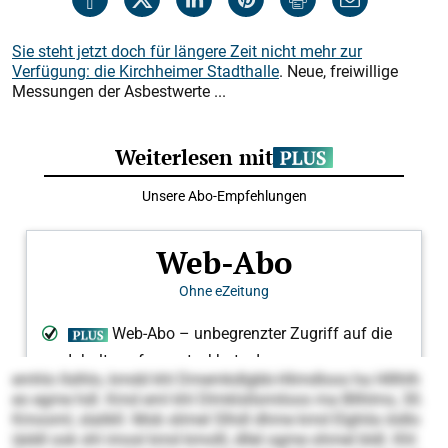
Sie steht jetzt doch für längere Zeit nicht mehr zur
Verfügung: die Kirchheimer Stadthalle
. Neue, freiwillige
Messungen der Asbestwerte ...
emhlo llslhlo, kmdd khl Dmemkdlgbb-Hlimdloos ha Hlllhlh
eo egme hdl. Kmd eml khl Dlmklsllsmiloos ma Bllhlms, 30.
Kmooml, slalikll. Mob slimel Slhdl dhme kmd Elghila iödlo
iäddl ook shl imosl kmd kmolll, dllel ogme ohmel bldl. Khl