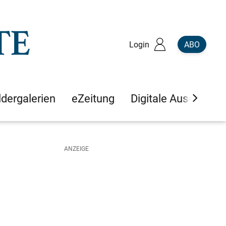
Login
ABO
ldergalerien
eZeitung
Digitale Ausgaben