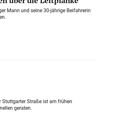
n über die Leitplanke
iger Mann und seine 30-jährige Beifahrerin
en.
 Stuttgarter Straße ist am frühen
nellen geraten.