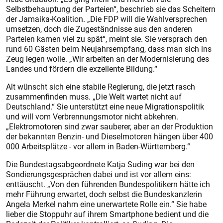
Selbstbehauptung der Parteien“, beschrieb sie das Scheitern
der Jamaika-Koalition. „Die FDP will die Wahlversprechen
umsetzen, doch die Zugeständnisse aus den anderen
Parteien kamen viel zu spät“, meint sie. Sie versprach den
rund 60 Gästen beim Neujahrsempfang, dass man sich ins
Zeug legen wolle. „Wir arbeiten an der Modernisierung des
Landes und fördern die exzellente Bildung.“
Alt wünscht sich eine stabile Regierung, die jetzt rasch
zusammenfinden muss. „Die Welt wartet nicht auf
Deutschland.“ Sie unterstützt eine neue Migrationspolitik
und will vom Verbrennungsmotor nicht abkehren.
„Elektromotoren sind zwar sauberer, aber an der Produktion
der bekannten Benzin- und Dieselmotoren hängen über 400
000 Arbeitsplätze - vor allem in Baden-Württemberg.“
Die Bundestagsabgeordnete Katja Suding war bei den
Sondierungsgesprächen dabei und ist vor allem eins:
enttäuscht. „Von den führenden Bundespolitikern hätte ich
mehr Führung erwartet, doch selbst die Bundeskanzlerin
Angela Merkel nahm eine unerwartete Rolle ein.“ Sie habe
lieber die Stoppuhr auf ihrem Smartphone bedient und die