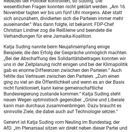
Redezeit der Politiker kontrolliert, so Suding. Die
wesentlichen Fragen konnten nicht geklärt werden. „Am 16.
November tagten wir bis um fünf Uhr morgens. Aber statt
sich anzunähern, dividierten sich die Parteien immer mehr
auseinander.“ Was dann folgte, ist bekannt: FDP-Chef
Christian Lindner zog die Reißleine und beendete die
Verhandlungen für eine Jamaika-Koalition.
Katja Suding nannte beim Neujahrsempfang einige
Beispiele, die den Erfolg der Gespräche unmöglich machten.
„Bei der Abschaffung des Solidaritätsbeitrages konnten wir
uns in der Zeitplanung nicht einigen und bei der Klimapolitik
gab es enorme Differenzen zwischen den Parteien.“ Auch
fehlte das Vertrauen zwischen den Parteien. „Zum einen
ging zu viel an die Öffentlichkeit und wenn es an der Basis
nicht funktioniert, kann keine gemeinschaftliche
Bundesregierung zustande kommen.“ Katja Suding steht
neuen Wegen optimistisch gegenüber. „Grüne und Liberale
kann man durchaus zusammenbringen. Dazu braucht es
sinnvolle Ziele, die dabei auch auf Technologie setzen.“
Genervt ist Katja Suding vom Neuling im Bundestag; der
AfD. „Im Plenarsaal sitzen wir direkt neben dieser Partei und