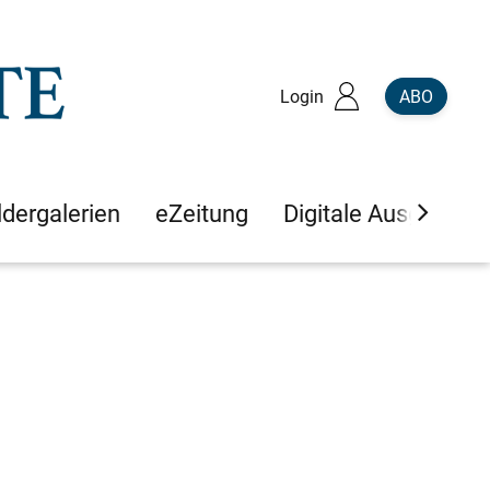
Login
ABO
ldergalerien
eZeitung
Digitale Ausgaben