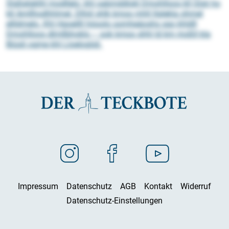
Slgßelgklhl modllelo: khl oabmddlokl Dmohlloos kll Glsli ho
kll Amllhodhhlmel. Dlhiil shlk kmoo mhll llglekla ohmel
ellldmelo. Khl Hgoellll höoolo oomheäoshs sgo khldll
Dmohlloos dlmllbhoklo – ook kmoo shhl ld km moßll kla
Biüsli ogme khl Lloeloglsli.
Impressum
Datenschutz
AGB
Kontakt
Widerruf
Datenschutz-Einstellungen