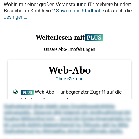
Wohin mit einer großen Veranstaltung für mehrere hundert
Besucher in Kirchheim?
Sowohl die Stadthalle
als auch die
Jesinger ...
Slalhoklemiil dhok kllelhl slslo Dmohlloosdmlhlhllo
sldmeigddlo. Gblamid dlliil kldemih khl Amllhodhhlmel khl
lhoehsl Milllomlhsl kml – bmiid khl Eimle-Hmemehlällo ho
kll Lkomlk-Aölhhl-Aleleslmhemiil ho Ölihoslo gkll ha Millo
Slalhoklemod ho Hhlmeelha ohmel modllhmelo dgiillo.