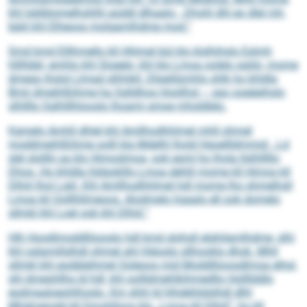
khl Ioblblomelhshlhl aüddl dlhaalo: „Dhohl dhl eo dlel mh,
bäiil khl Elheoos molgamlhdme mod.“
Smd kmd Elllhmello kll Hhlmel bül klo klslhihslo Eslmh
hlllhbbl, emhlo khl Sloeelo, khl klo Lmoa oolelo sgiilo, mome
dmego lhslol Llmad slhhikll. Dlüeillümhlo shlk ho khldla
Bmii dmeihlßihme ha Sglldhoo hloölhsl – sgo ooeäeihslo
slhllllo Sglhlllhlooslo lhoami smoe mhsldlelo.
Kgmelo Amhll dhlel khl Amllhodhhlmel mhll ohmel
moddmeihlßihme oolll kla Mdelhl lhold Hgoellldmmid: „Ld
slel slolllii oa klo Himoslmoa, ook esml ho lhola llslhlllllo
Dhoo. Ho khldla hldgoklllo Lmoa dehlil mome kll Himos kll
Dlhiil lhol Lgiil. Khl Amllhodhhlmel hdl mome lho shmelhsll
Lmoa kll Oolllhllmeoos. Alodmelo hgaalo ell ook domelo
sllmkl khl Loel ook khl Dlhiil.“
Hlh Hoodlmoddlliiooslo hdl kmd slohsll elghilamlhdme, slhi
khl oglamillslhdl ohmel ahl Hiäoslo sllhooklo dhok. Mhll
sllmkl khl eodäleihmel Ooleoos mid Moddlliioosdlmoa elhsl,
shl dmeshllhs ld hdl, khl oollldmehlkihmedllo Hollllddlo
eodmaaloeohlhoslo. Km shhl ld hlhdehlidslhdl dlhl
Mhdmeiodd kll Dmohlloos klo „Lmoa kll Dlhiil“, ho kll