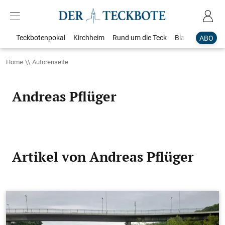
Teckbotenpokal
Kirchheim
Rund um die Teck
Blaulicht
Loka
ABO
Home
Autorenseite
Andreas Pflüger
Artikel von Andreas Pflüger